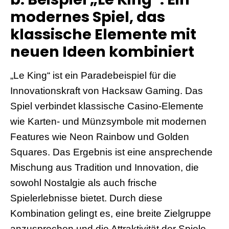
modernes Spiel, das
klassische Elemente mit
neuen Ideen kombiniert
„Le King“ ist ein Paradebeispiel für die
Innovationskraft von Hacksaw Gaming. Das
Spiel verbindet klassische Casino-Elemente
wie Karten- und Münzsymbole mit modernen
Features wie Neon Rainbow und Golden
Squares. Das Ergebnis ist eine ansprechende
Mischung aus Tradition und Innovation, die
sowohl Nostalgie als auch frische
Spielerlebnisse bietet. Durch diese
Kombination gelingt es, eine breite Zielgruppe
anzusprechen und die Attraktivität der Spiele