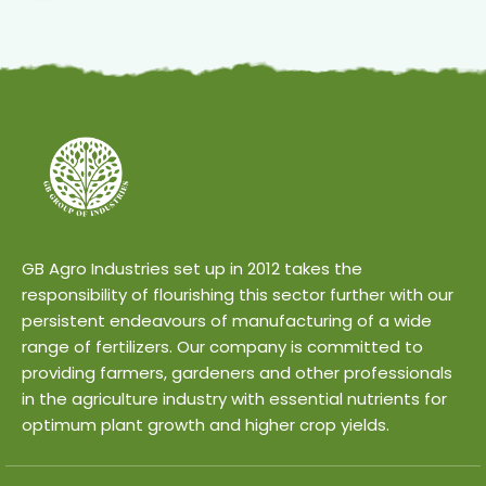
GB Agro Industries set up in 2012 takes the
responsibility of flourishing this sector further with our
persistent endeavours of manufacturing of a wide
range of fertilizers. Our company is committed to
providing farmers, gardeners and other professionals
in the agriculture industry with essential nutrients for
optimum plant growth and higher crop yields.