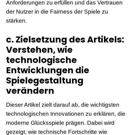
Anforderungen zu erfüllen und das Vertrauen
der Nutzer in die Fairness der Spiele zu
stärken.
c. Zielsetzung des Artikels:
Verstehen, wie
technologische
Entwicklungen die
Spielegestaltung
verändern
Dieser Artikel zielt darauf ab, die wichtigsten
technologischen Innovationen zu erklären, die
moderne Glücksspiele prägen. Dabei wird
gezeigt, wie technische Fortschritte wie