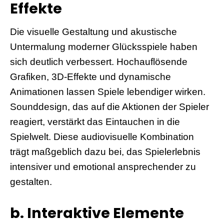
Effekte
Die visuelle Gestaltung und akustische
Untermalung moderner Glücksspiele haben
sich deutlich verbessert. Hochauflösende
Grafiken, 3D-Effekte und dynamische
Animationen lassen Spiele lebendiger wirken.
Sounddesign, das auf die Aktionen der Spieler
reagiert, verstärkt das Eintauchen in die
Spielwelt. Diese audiovisuelle Kombination
trägt maßgeblich dazu bei, das Spielerlebnis
intensiver und emotional ansprechender zu
gestalten.
b. Interaktive Elemente