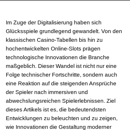
Im Zuge der Digitalisierung haben sich
Glücksspiele grundlegend gewandelt. Von den
klassischen Casino-Tabellen bis hin zu
hochentwickelten Online-Slots prägen
technologische Innovationen die Branche
maßgeblich. Dieser Wandel ist nicht nur eine
Folge technischer Fortschritte, sondern auch
eine Reaktion auf die steigenden Ansprüche
der Spieler nach immersiven und
abwechslungsreichen Spielerlebnissen. Ziel
dieses Artikels ist es, die bedeutendsten
Entwicklungen zu beleuchten und zu zeigen,
wie Innovationen die Gestaltung moderner