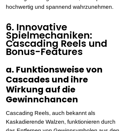
hochwertig und spannend wahrzunehmen.
6. Innovative
Spielmechaniken:
Cascading Reels und
Bonus-Features
a. Funktionsweise von
Cascades und ihre
Wirkung auf die
Gewinnchancen
Cascading Reels, auch bekannt als
Kaskadierende Walzen, funktionieren durch
das Entfernen von Gewinnsymbolen aus den