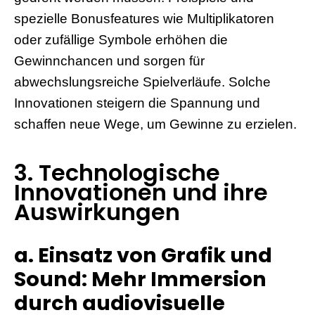
spezielle Bonusfeatures wie Multiplikatoren
oder zufällige Symbole erhöhen die
Gewinnchancen und sorgen für
abwechslungsreiche Spielverläufe. Solche
Innovationen steigern die Spannung und
schaffen neue Wege, um Gewinne zu erzielen.
3. Technologische
Innovationen und ihre
Auswirkungen
a. Einsatz von Grafik und
Sound: Mehr Immersion
durch audiovisuelle