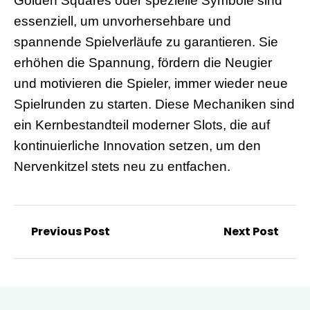
Golden Squares oder spezielle Symbole sind
essenziell, um unvorhersehbare und
spannende Spielverläufe zu garantieren. Sie
erhöhen die Spannung, fördern die Neugier
und motivieren die Spieler, immer wieder neue
Spielrunden zu starten. Diese Mechaniken sind
ein Kernbestandteil moderner Slots, die auf
kontinuierliche Innovation setzen, um den
Nervenkitzel stets neu zu entfachen.
Previous Post
Next Post