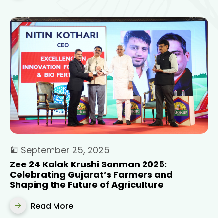
September 25, 2025
Zee 24 Kalak Krushi Sanman 2025:
Celebrating Gujarat’s Farmers and
Shaping the Future of Agriculture
Read More