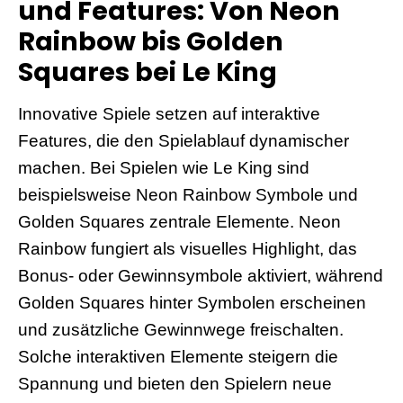
und Features: Von Neon
Rainbow bis Golden
Squares bei Le King
Innovative Spiele setzen auf interaktive
Features, die den Spielablauf dynamischer
machen. Bei Spielen wie Le King sind
beispielsweise Neon Rainbow Symbole und
Golden Squares zentrale Elemente. Neon
Rainbow fungiert als visuelles Highlight, das
Bonus- oder Gewinnsymbole aktiviert, während
Golden Squares hinter Symbolen erscheinen
und zusätzliche Gewinnwege freischalten.
Solche interaktiven Elemente steigern die
Spannung und bieten den Spielern neue